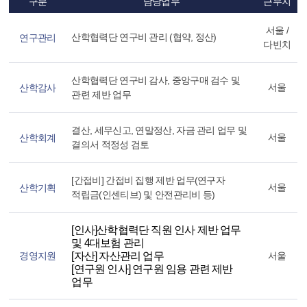
구분
담당업무
근무지
서울 /
산학협력단 연구비 관리 (협약, 정산)
연구관리
다빈치
산학협력단 연구비 감사, 중앙구매 검수 및
서울
산학감사
관련 제반 업무
결산, 세무신고, 연말정산, 자금 관리 업무 및
서울
산학회계
결의서 적정성 검토
[간접비] 간접비 집행 제반 업무(연구자
서울
산학기획
적립금(인센티브) 및 안전관리비 등)
[인사]산학협력단 직원 인사 제반 업무
및 4대보험 관리
경영지원
[자산] 자산관리 업무
서울
[연구원 인사] 연구원 임용 관련 제반
업무